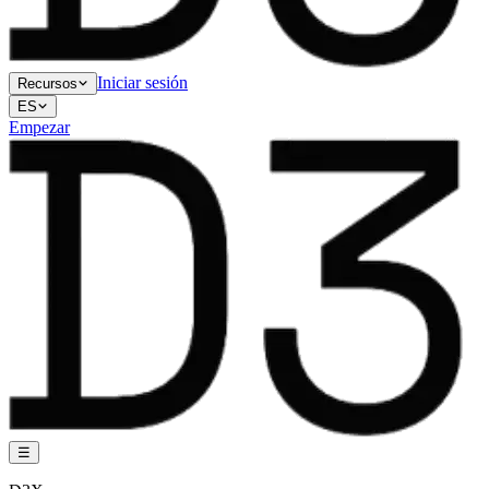
Iniciar sesión
Recursos
ES
Empezar
☰