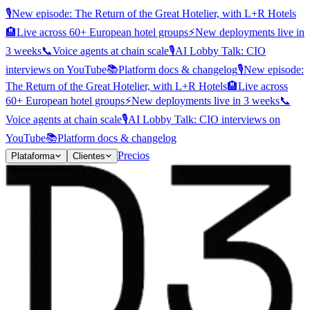
🎙️
New episode: The Return of the Great Hotelier, with L+R Hotels
🏨
Live across 60+ European hotel groups
⚡
New deployments live in
3 weeks
📞
Voice agents at chain scale
🎙️
AI Lobby Talk: CIO
interviews on YouTube
📚
Platform docs & changelog
🎙️
New episode:
The Return of the Great Hotelier, with L+R Hotels
🏨
Live across
60+ European hotel groups
⚡
New deployments live in 3 weeks
📞
Voice agents at chain scale
🎙️
AI Lobby Talk: CIO interviews on
YouTube
📚
Platform docs & changelog
Precios
Plataforma
Clientes