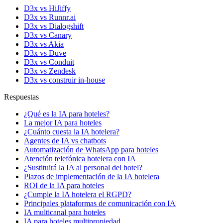
D3x vs HiJiffy
D3x vs Runnr.ai
D3x vs Dialogshift
D3x vs Canary
D3x vs Akia
D3x vs Duve
D3x vs Conduit
D3x vs Zendesk
D3x vs construir in-house
Respuestas
¿Qué es la IA para hoteles?
La mejor IA para hoteles
¿Cuánto cuesta la IA hotelera?
Agentes de IA vs chatbots
Automatización de WhatsApp para hoteles
Atención telefónica hotelera con IA
¿Sustituirá la IA al personal del hotel?
Plazos de implementación de la IA hotelera
ROI de la IA para hoteles
¿Cumple la IA hotelera el RGPD?
Principales plataformas de comunicación con IA
IA multicanal para hoteles
IA para hoteles multipropiedad