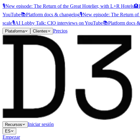
🎙️
New episode: The Return of the Great Hotelier, with L+R Hotels
🏨
YouTube
📚
Platform docs & changelog
🎙️
New episode: The Return of 
scale
🎙️
AI Lobby Talk: CIO interviews on YouTube
📚
Platform docs 
Precios
Plataforma
Clientes
Iniciar sesión
Recursos
ES
Empezar