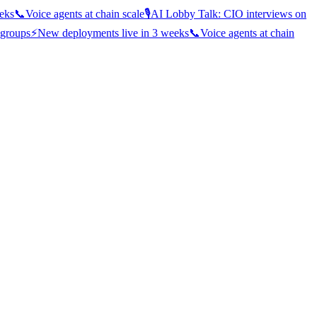
eks
📞
Voice agents at chain scale
🎙️
AI Lobby Talk: CIO interviews on
 groups
⚡
New deployments live in 3 weeks
📞
Voice agents at chain