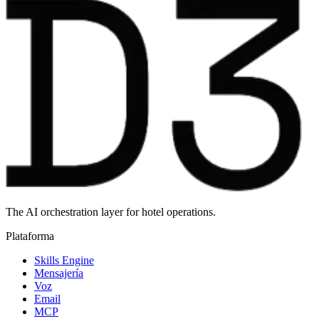
The AI orchestration layer for hotel operations.
Plataforma
Skills Engine
Mensajería
Voz
Email
MCP