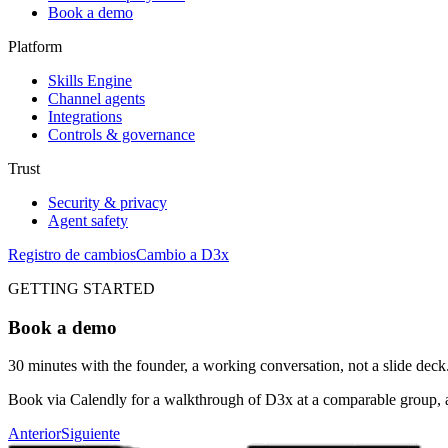
Book a demo
Platform
Skills Engine
Channel agents
Integrations
Controls & governance
Trust
Security & privacy
Agent safety
Registro de cambios
Cambio a D3x
GETTING STARTED
Book a demo
30 minutes with the founder, a working conversation, not a slide deck
Book via Calendly for a walkthrough of D3x at a comparable group, a fi
Anterior
Siguiente