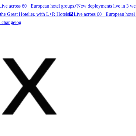
Live across 60+ European hotel groups
⚡
New deployments live in 3 we
the Great Hotelier, with L+R Hotels
🏨
Live across 60+ European hotel
& changelog