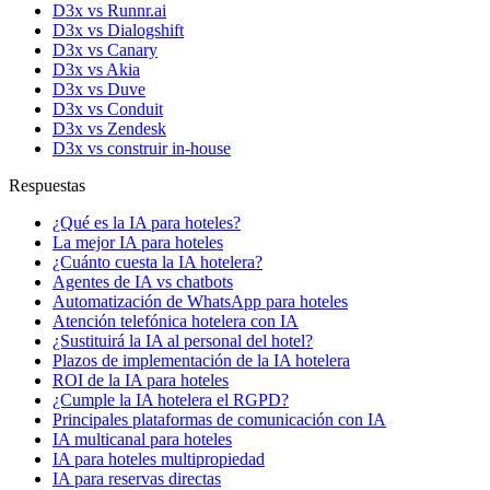
D3x vs Runnr.ai
D3x vs Dialogshift
D3x vs Canary
D3x vs Akia
D3x vs Duve
D3x vs Conduit
D3x vs Zendesk
D3x vs construir in-house
Respuestas
¿Qué es la IA para hoteles?
La mejor IA para hoteles
¿Cuánto cuesta la IA hotelera?
Agentes de IA vs chatbots
Automatización de WhatsApp para hoteles
Atención telefónica hotelera con IA
¿Sustituirá la IA al personal del hotel?
Plazos de implementación de la IA hotelera
ROI de la IA para hoteles
¿Cumple la IA hotelera el RGPD?
Principales plataformas de comunicación con IA
IA multicanal para hoteles
IA para hoteles multipropiedad
IA para reservas directas