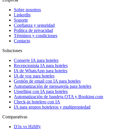
Sobre nosotros
LinkedIn
Soporte
Confianza y seguridad
Política de privacidad
Términos y condiciones
Contacto
Soluciones
Conserje IA para hoteles
Recepcionista IA para hoteles
IA de WhatsApp para hoteles
IA de voz para hoteles
Gestión de email con IA para hoteles
Automatización de mensajería para hoteles
Upselling con IA para hoteles
Automatización de bandeja OTA y Booking.com
Check-in hotelero con IA
IA para grupos hoteleros y multipropiedad
Comparativas
D3x vs HiJiffy