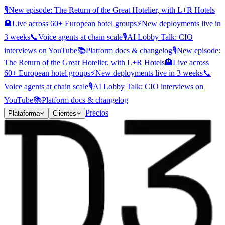
🎙️
New episode: The Return of the Great Hotelier, with L+R Hotels
🏨
Live across 60+ European hotel groups
⚡
New deployments live in
3 weeks
📞
Voice agents at chain scale
🎙️
AI Lobby Talk: CIO
interviews on YouTube
📚
Platform docs & changelog
🎙️
New episode:
The Return of the Great Hotelier, with L+R Hotels
🏨
Live across
60+ European hotel groups
⚡
New deployments live in 3 weeks
📞
Voice agents at chain scale
🎙️
AI Lobby Talk: CIO interviews on
YouTube
📚
Platform docs & changelog
Precios
Plataforma
Clientes