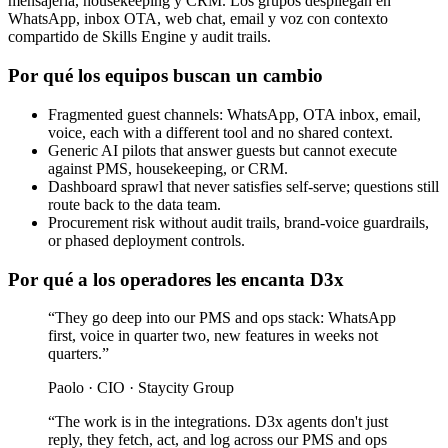
mensajería, housekeeping y CRM. Los grupos despliegan en
WhatsApp, inbox OTA, web chat, email y voz con contexto
compartido de Skills Engine y audit trails.
Por qué los equipos buscan un cambio
Fragmented guest channels: WhatsApp, OTA inbox, email,
voice, each with a different tool and no shared context.
Generic AI pilots that answer guests but cannot execute
against PMS, housekeeping, or CRM.
Dashboard sprawl that never satisfies self-serve; questions still
route back to the data team.
Procurement risk without audit trails, brand-voice guardrails,
or phased deployment controls.
Por qué a los operadores les encanta D3x
“
They go deep into our PMS and ops stack: WhatsApp
first, voice in quarter two, new features in weeks not
quarters.
”
Paolo
·
CIO · Staycity Group
“
The work is in the integrations. D3x agents don't just
reply, they fetch, act, and log across our PMS and ops