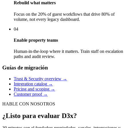
Rebuild what matters
Focus on the 20% of guest workflows that drive 80% of
volume, not every legacy dashboard.
04
Enable property teams
Human-in-the-loop where it matters. Train staff on escalation
paths and audit review.
Guías de migración
Trust & Security overview
→
Integration catalog
→
Pricing and scoping
→
Customer proof
→
HABLE CON NOSOTROS
¿Listo para evaluar D3x?
30 minutos con el fundador: propiedades, canales, integraciones y