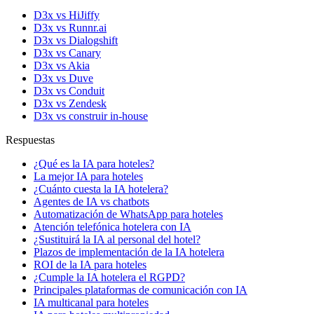
D3x vs HiJiffy
D3x vs Runnr.ai
D3x vs Dialogshift
D3x vs Canary
D3x vs Akia
D3x vs Duve
D3x vs Conduit
D3x vs Zendesk
D3x vs construir in-house
Respuestas
¿Qué es la IA para hoteles?
La mejor IA para hoteles
¿Cuánto cuesta la IA hotelera?
Agentes de IA vs chatbots
Automatización de WhatsApp para hoteles
Atención telefónica hotelera con IA
¿Sustituirá la IA al personal del hotel?
Plazos de implementación de la IA hotelera
ROI de la IA para hoteles
¿Cumple la IA hotelera el RGPD?
Principales plataformas de comunicación con IA
IA multicanal para hoteles