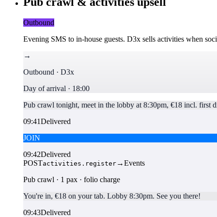
Pub crawl & activities upsell
Outbound
Evening SMS to in-house guests. D3x sells activities when socia
→
Outbound · D3x
Day of arrival · 18:00
Pub crawl tonight, meet in the lobby at 8:30pm, €18 incl. first d
09:41
Delivered
JOIN
09:42
Delivered
POST
→
Events
activities.register
Pub crawl · 1 pax · folio charge
You're in, €18 on your tab. Lobby 8:30pm. See you there!
09:43
Delivered