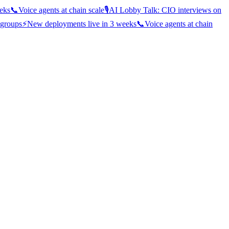
eks
📞
Voice agents at chain scale
🎙️
AI Lobby Talk: CIO interviews on
 groups
⚡
New deployments live in 3 weeks
📞
Voice agents at chain