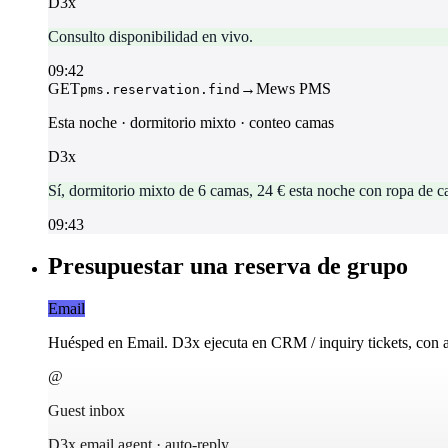
D3x
Consulto disponibilidad en vivo.
09:42
GET
→
Mews PMS
pms.reservation.find
Esta noche · dormitorio mixto · conteo camas
D3x
Sí, dormitorio mixto de 6 camas, 24 € esta noche con ropa de ca
09:43
Presupuestar una reserva de grupo
Email
Huésped en Email. D3x ejecuta en CRM / inquiry tickets, con au
@
Guest inbox
D3x email agent · auto-reply