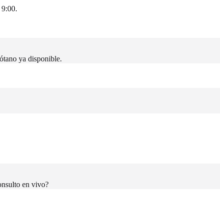
 9:00.
sótano ya disponible.
onsulto en vivo?