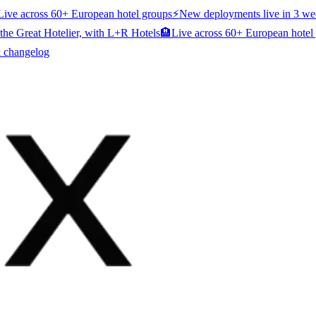
Live across 60+ European hotel groups
⚡
New deployments live in 3 we
the Great Hotelier, with L+R Hotels
🏨
Live across 60+ European hotel
& changelog