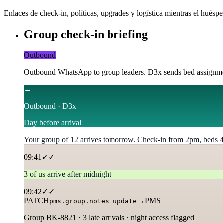
Enlaces de check-in, políticas, upgrades y logística mientras el huéspe
Group check-in briefing
Outbound
Outbound WhatsApp to group leaders. D3x sends bed assignme
→
Outbound · D3x
Day before arrival
Your group of 12 arrives tomorrow. Check-in from 2pm, beds 4–
09:41
✓✓
3 of us arrive after midnight
09:42
✓✓
PATCH
→
PMS
pms.group.notes.update
Group BK-8821 · 3 late arrivals · night access flagged