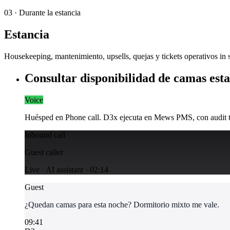
03
·
Durante la estancia
Estancia
Housekeeping, mantenimiento, upsells, quejas y tickets operativos in s
Consultar disponibilidad de camas est
Voice
Huésped en Phone call. D3x ejecuta en Mews PMS, con audit t
Inbound call
Guest caller
Live · AI assistant · 02:14
Guest
¿Quedan camas para esta noche? Dormitorio mixto me vale.
09:41