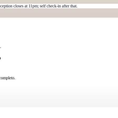
eption closes at 11pm; self check-in after that.
.
o
completo.