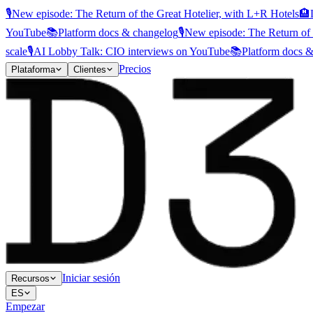
🎙️
New episode: The Return of the Great Hotelier, with L+R Hotels
🏨
YouTube
📚
Platform docs & changelog
🎙️
New episode: The Return of 
scale
🎙️
AI Lobby Talk: CIO interviews on YouTube
📚
Platform docs 
Precios
Plataforma
Clientes
Iniciar sesión
Recursos
ES
Empezar