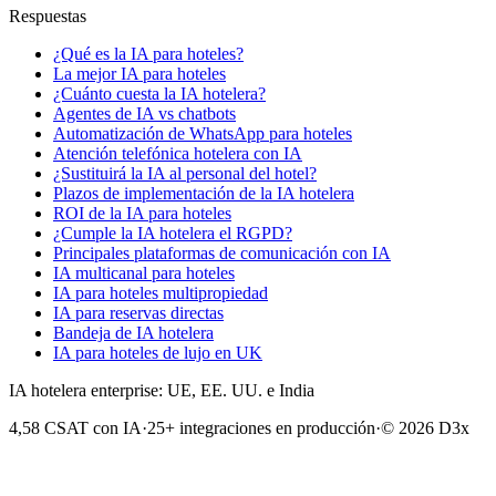
Respuestas
¿Qué es la IA para hoteles?
La mejor IA para hoteles
¿Cuánto cuesta la IA hotelera?
Agentes de IA vs chatbots
Automatización de WhatsApp para hoteles
Atención telefónica hotelera con IA
¿Sustituirá la IA al personal del hotel?
Plazos de implementación de la IA hotelera
ROI de la IA para hoteles
¿Cumple la IA hotelera el RGPD?
Principales plataformas de comunicación con IA
IA multicanal para hoteles
IA para hoteles multipropiedad
IA para reservas directas
Bandeja de IA hotelera
IA para hoteles de lujo en UK
IA hotelera enterprise: UE, EE. UU. e India
4,58 CSAT con IA
·
25+ integraciones en producción
·
© 2026 D3x