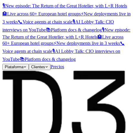
🎙️
New episode: The Return of the Great Hotelier, with L+R Hotels
🏨
Live across 60+ European hotel groups
⚡
New deployments live in
3 weeks
📞
Voice agents at chain scale
🎙️
AI Lobby Talk: CIO
interviews on YouTube
📚
Platform docs & changelog
🎙️
New episode:
The Return of the Great Hotelier, with L+R Hotels
🏨
Live across
60+ European hotel groups
⚡
New deployments live in 3 weeks
📞
Voice agents at chain scale
🎙️
AI Lobby Talk: CIO interviews on
YouTube
📚
Platform docs & changelog
Precios
Plataforma
Clientes