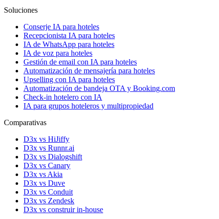
Soluciones
Conserje IA para hoteles
Recepcionista IA para hoteles
IA de WhatsApp para hoteles
IA de voz para hoteles
Gestión de email con IA para hoteles
Automatización de mensajería para hoteles
Upselling con IA para hoteles
Automatización de bandeja OTA y Booking.com
Check-in hotelero con IA
IA para grupos hoteleros y multipropiedad
Comparativas
D3x vs HiJiffy
D3x vs Runnr.ai
D3x vs Dialogshift
D3x vs Canary
D3x vs Akia
D3x vs Duve
D3x vs Conduit
D3x vs Zendesk
D3x vs construir in-house