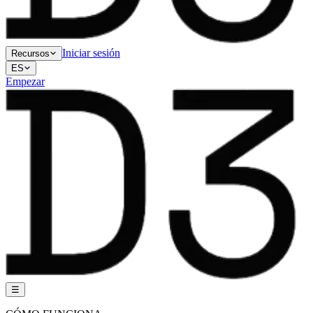
Iniciar sesión
Recursos
ES
Empezar
☰