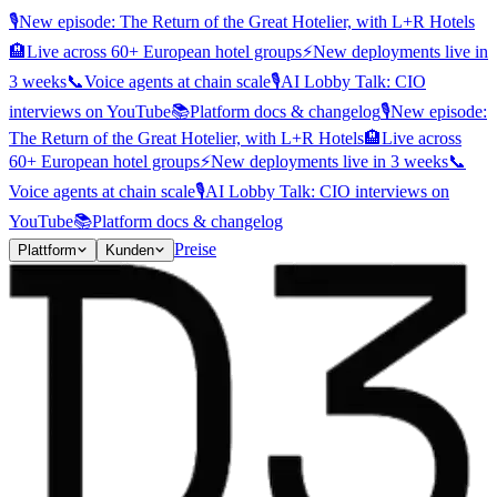
🎙️
New episode: The Return of the Great Hotelier, with L+R Hotels
🏨
Live across 60+ European hotel groups
⚡
New deployments live in
3 weeks
📞
Voice agents at chain scale
🎙️
AI Lobby Talk: CIO
interviews on YouTube
📚
Platform docs & changelog
🎙️
New episode:
The Return of the Great Hotelier, with L+R Hotels
🏨
Live across
60+ European hotel groups
⚡
New deployments live in 3 weeks
📞
Voice agents at chain scale
🎙️
AI Lobby Talk: CIO interviews on
YouTube
📚
Platform docs & changelog
Preise
Plattform
Kunden