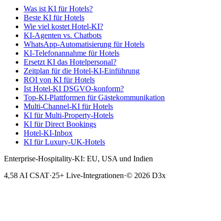
Was ist KI für Hotels?
Beste KI für Hotels
Wie viel kostet Hotel-KI?
KI-Agenten vs. Chatbots
WhatsApp-Automatisierung für Hotels
KI-Telefonannahme für Hotels
Ersetzt KI das Hotelpersonal?
Zeitplan für die Hotel-KI-Einführung
ROI von KI für Hotels
Ist Hotel-KI DSGVO-konform?
Top-KI-Plattformen für Gästekommunikation
Multi-Channel-KI für Hotels
KI für Multi-Property-Hotels
KI für Direct Bookings
Hotel-KI-Inbox
KI für Luxury-UK-Hotels
Enterprise-Hospitality-KI: EU, USA und Indien
4,58 AI CSAT
·
25+ Live-Integrationen
·
© 2026 D3x