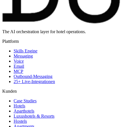
The AI orchestration layer for hotel operations.
Plattform
Skills Engine
Messaging
Voice
Email
MCP
Outbound-Messaging
25+ Live-Integrationen
Kunden
Case Studies
Hotels
Aparthotels
Luxushotels & Resorts
Hostels
Apartments